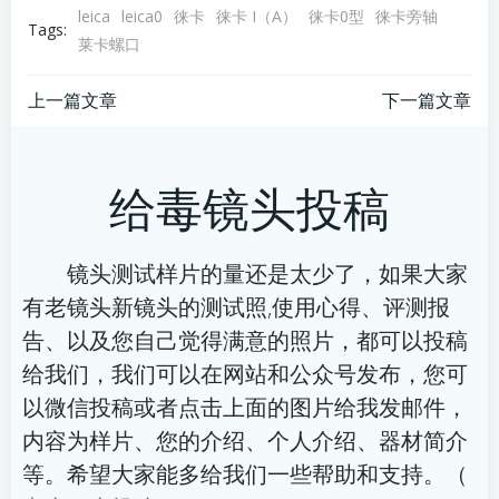
leica
leica0
徕卡
徕卡 I（A）
徕卡0型
徕卡旁轴
Tags:
莱卡螺口
文
文
上一篇文章
下一篇文章
章
章
给毒镜头投稿
导
导
航
航
镜头测试样片的量还是太少了，如果大家
有老镜头新镜头的测试照,使用心得、评测报
告、以及您自己觉得满意的照片，都可以投稿
给我们，我们可以在网站和公众号发布，您可
以微信投稿或者点击上面的图片给我发邮件，
内容为样片、您的介绍、个人介绍、器材简介
等。希望大家能多给我们一些帮助和支持。（