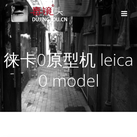
跳
转
到
内
容
徕卡0原型机 leica
0 model