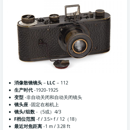
消像散镜镜头
–
LLC
– 112
生产时代
-1920-1925
变型
-非自动关闭和自动关闭镜头
镜头座
-固定在相机上
镜头/组数
-（5或）4/3
F档位范围
-f / 3.5> f / 12（18）
最近对焦距离
-1 m / 3.28 ft