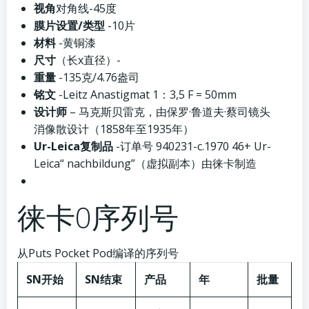
视角
对角线-45度
膜片设置/类型
-10片
材料
-黄铜漆
尺寸
（长x直径）-
重量
-135克/4.76盎司
铭文
-Leitz Anastigmat 1：3,5 F = 50mm
设计师
– 马克斯贝雷克，由保罗·鲁道夫·蔡司镜头
消像散设计（1858年至1935年）
Ur-Leica复制品
-订单号 940231-c.1970 46+ Ur-
Leica“ nachbildung”（虚拟副本）由徕卡制造
徕卡0序列号
从Puts Pocket Pod编译的序列号
SN开始
SN结束
产品
年
批量