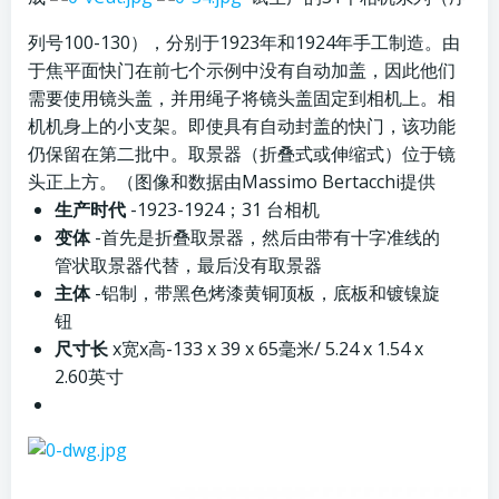
列号100-130），分别于1923年和1924年手工制造。由
于焦平面快门在前七个示例中没有自动加盖，因此他们
需要使用镜头盖，并用绳子将镜头盖固定到相机上。相
机机身上的小支架。即使具有自动封盖的快门，该功能
仍保留在第二批中。取景器（折叠式或伸缩式）位于镜
头正上方。（图像和数据由Massimo Bertacchi提供
生产时代
-1923-1924；31 台相机
变体
-首先是折叠取景器，然后由带有十字准线的
管状取景器代替，最后没有取景器
主体
-铝制，带黑色烤漆黄铜顶板，底板和镀镍旋
钮
尺寸长
x宽x高-133 x 39 x 65毫米/ 5.24 x 1.54 x
2.60英寸