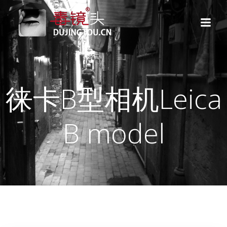
跳
转
到
内
容
徕卡B型相机Leica
B model