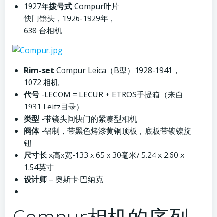
1927年
拨号式
Compur叶片
快门镜头，1926-1929年，
638 台相机
Rim-set
Compur Leica（B型）1928-1941，
1072 相机
代号
-LECOM = LECUR + ETROS手提箱（来自
1931 Leitz目录）
类型
-带镜头间快门的紧凑型相机
阀体
-铝制，带黑色烤漆黄铜顶板，底板带镀镍旋
钮
尺寸长
x高x宽-133 x 65 x 30毫米/ 5.24 x 2.60 x
1.54英寸
设计师
– 奥斯卡·巴纳克
Compur相机的序列