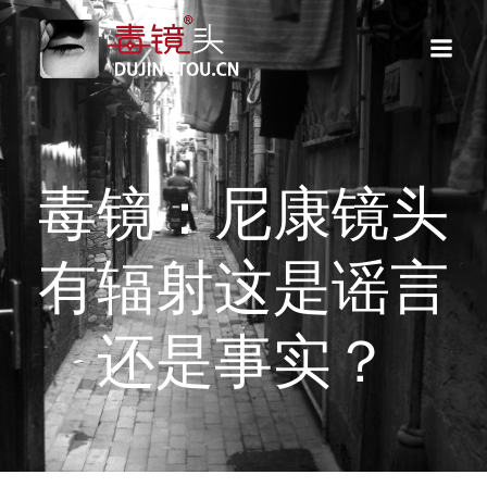
跳
转
到
内
容
毒镜：尼康镜头
有辐射这是谣言
还是事实？