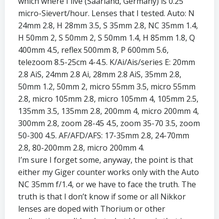
which where I live (Saarland, Germany) is 0.25
micro-Sievert/hour. Lenses that I tested. Auto: N
24mm 2.8, H 28mm 3.5, S 35mm 2.8, NC 35mm 1.4,
H 50mm 2, S 50mm 2, S 50mm 1.4, H 85mm 1.8, Q
400mm 4.5, reflex 500mm 8, P 600mm 5.6,
telezoom 8.5-25cm 4-4.5. K/Ai/Ais/series E: 20mm
2.8 AiS, 24mm 2.8 Ai, 28mm 2.8 AiS, 35mm 2.8,
50mm 1.2, 50mm 2, micro 55mm 3.5, micro 55mm
2.8, micro 105mm 2.8, micro 105mm 4, 105mm 2.5,
135mm 3.5, 135mm 2.8, 200mm 4, micro 200mm 4,
300mm 2.8, zoom 28-45 4.5, zoom 35-70 3.5, zoom
50-300 4.5. AF/AFD/AFS: 17-35mm 2.8, 24-70mm
2.8, 80-200mm 2.8, micro 200mm 4.
I’m sure I forget some, anyway, the point is that
either my Giger counter works only with the Auto
NC 35mm f/1.4, or we have to face the truth. The
truth is that I don’t know if some or all Nikkor
lenses are doped with Thorium or other