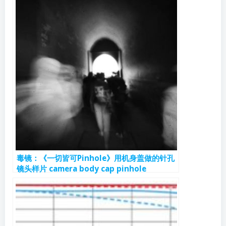
毒镜：《一切皆可Pinhole》用机身盖做的针孔
镜头样片 camera body cap pinhole