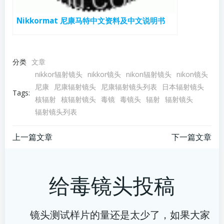
Nikkormat 尼康马特中文资料及中文说明书
分类
文章
nikkor辐射镜头
nikkor镜头
nikon辐射镜头
nikon镜头
尼康
尼康辐射镜头
尼康辐射镜头列表
日本辐射镜头
Tags:
核辐射
核辐射镜头
毒镜
毒镜头
辐射
辐射镜头
辐射镜头列表
文
文
上一篇文章
下一篇文章
章
章
给毒镜头投稿
导
导
航
航
镜头测试样片的量还是太少了，如果大家