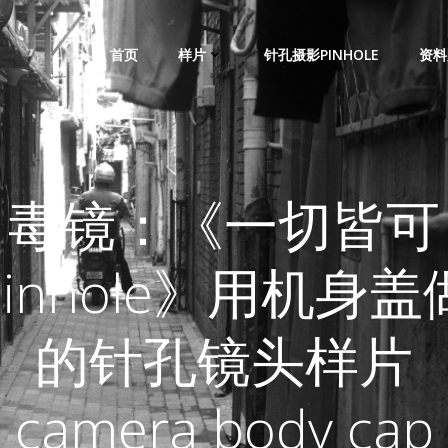
首页
样片
针孔摄影PINHOLE
资料
毒镜：《一切皆可
Pinhole》用机身盖
的针孔镜头样片
camera body cap