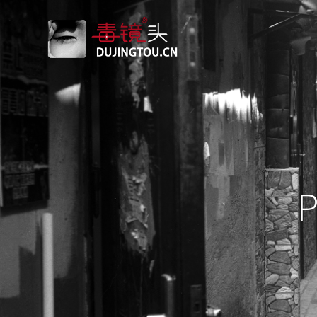
跳
转
到
内
容