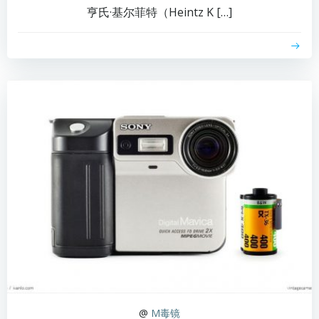
亨氏·基尔菲特（Heintz K […]
@
M毒镜