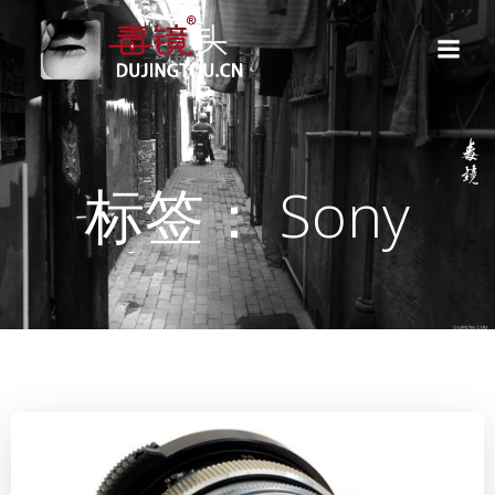
跳
转
到
内
容
标签： Sony