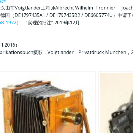
镜头
oigtlander工程师Albrecht Wilhelm Tronnier ，Joac
（DE1797435A1 / DE1797435B2 / DE6605774U）申
8-1972）
“实现的批注” 2019年12月
11.2016）
Fabrikationsbuch摄影：Voigtlander，Privatdruck Munchen