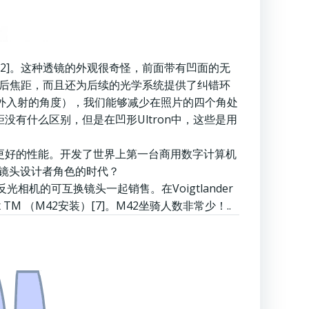
镜头[1,2]。这种透镜的外观很奇怪，前面带有凹面的无
大了后焦距，而且还为后续的光学系统提供了纠错环
轴外入射的角度），我们能够减少在照片的四个角处
没有什么区别，但是在凹形Ultron中，这些是用
同或更好的性能。开发了世界上第一台商用数字计算机
威胁镜头设计者角色的时代？
5单镜头反光相机的可互换镜头一起销售。在Voigtlander
 TM （M42安装）[7]。M42坐骑人数非常少！..