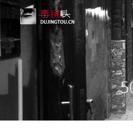
跳
转
到
内
容
5