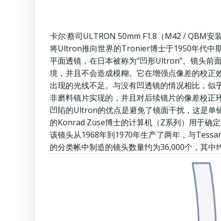
卡尔·蔡司ULTRON 50mm F1.8（M42 / QBM安
将Ultron推向世界的Tronier博士于1950年
平面透镜，在日本被称为“凹形Ultron”。镜
境，并且不会造成模糊。它在增强点像差的校正效
出现的光线不足。与没有凹透镜的情况相比，似乎接
非磨料镜片实现的，并且对后续镜片的像差校正
凹陷的Ultron的优点是避免了镜面干扰，这是
的Konrad Zuse博士的计算机（Z系列）用于
该镜头从1968年到1970年生产了两年，与Tessar 5
的分类帐中制造的镜头数量约为36,000个，其中约28,