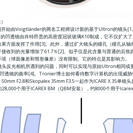
装）
代中期开始由Voigtländer的两名工程师设计新的基于Ultron的
头前面的凹透镜由肖特昂贵的高密度冠状玻璃K10制成，它不仅扩
果方面发挥了作用[3]。此外，通过扩大镜头的瞳孔（瞳孔从
收到的光量增加了61.7％[2]。似乎仅是此含量与普通的后焦距
环境（球面像差和彗形像差）没有限制。它的特点是其影响力。
单镜头反光相机所遇到的问题，同时可以实现与原始Ultron相
确定凹透镜的曲率[4]。Tronier博士如何看待数字计算机的出现
0mm F2.8和Skopalex 35mm F3.5一起作为ICARE X 3
000个用于ICAREX BM（QBM安装），约8000个用于Icarex