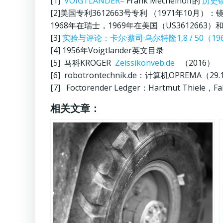
[1]
VOIGTLÄNDER–
Frank Mechelhoff的
历史
[2]美国专利3612663号专利 （1971年10月）：镜头由前V
1968年在瑞士，1969年在美国（US3612663）和德国
[3]
实验与评论：卡尔·蔡司·乌尔特隆1,8 / 50（196
[4] 1956年Voigtlander英文目录
[5] 马科KROGER
Zeissikonveb.de
（2016）
[6] robotrontechnik.de：计算机OPREMA（29.
[7] Foctorender Ledger：Hartmut Thiele，
相关文章：