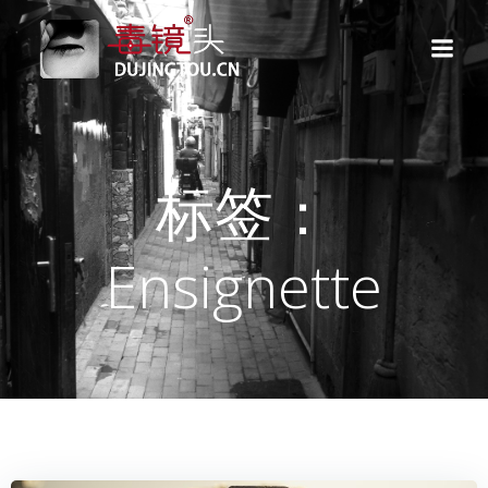
跳
转
到
内
容
标签：
Ensignette