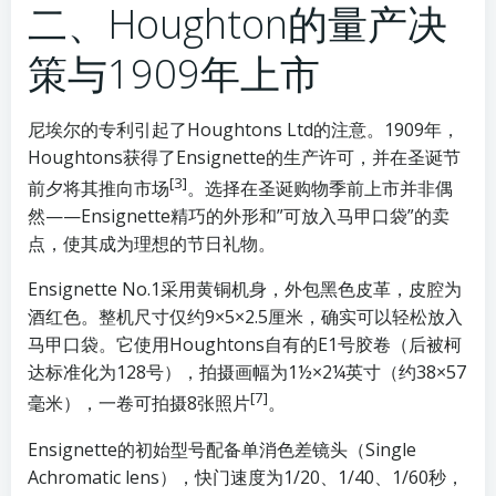
二、Houghton的量产决
策与1909年上市
尼埃尔的专利引起了Houghtons Ltd的注意。1909年，
Houghtons获得了Ensignette的生产许可，并在圣诞节
[3]
前夕将其推向市场
。选择在圣诞购物季前上市并非偶
然——Ensignette精巧的外形和”可放入马甲口袋”的卖
点，使其成为理想的节日礼物。
Ensignette No.1采用黄铜机身，外包黑色皮革，皮腔为
酒红色。整机尺寸仅约9×5×2.5厘米，确实可以轻松放入
马甲口袋。它使用Houghtons自有的E1号胶卷（后被柯
达标准化为128号），拍摄画幅为1½×2¼英寸（约38×57
[7]
毫米），一卷可拍摄8张照片
。
Ensignette的初始型号配备单消色差镜头（Single
Achromatic lens），快门速度为1/20、1/40、1/60秒，