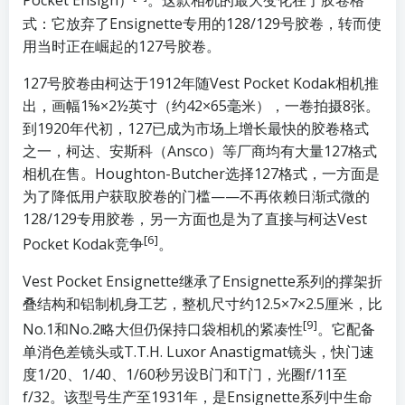
Pocket Ensign）
。这款相机的最大变化在于胶卷格
式：它放弃了Ensignette专用的128/129号胶卷，转而使
用当时正在崛起的127号胶卷。
127号胶卷由柯达于1912年随Vest Pocket Kodak相机推
出，画幅1⅝×2½英寸（约42×65毫米），一卷拍摄8张。
到1920年代初，127已成为市场上增长最快的胶卷格式
之一，柯达、安斯科（Ansco）等厂商均有大量127格式
相机在售。Houghton-Butcher选择127格式，一方面是
为了降低用户获取胶卷的门槛——不再依赖日渐式微的
128/129专用胶卷，另一方面也是为了直接与柯达Vest
[6]
Pocket Kodak竞争
。
Vest Pocket Ensignette继承了Ensignette系列的撑架折
叠结构和铝制机身工艺，整机尺寸约12.5×7×2.5厘米，比
[9]
No.1和No.2略大但仍保持口袋相机的紧凑性
。它配备
单消色差镜头或T.T.H. Luxor Anastigmat镜头，快门速
度1/20、1/40、1/60秒另设B门和T门，光圈f/11至
f/32。该型号生产至1931年，是Ensignette系列中生命