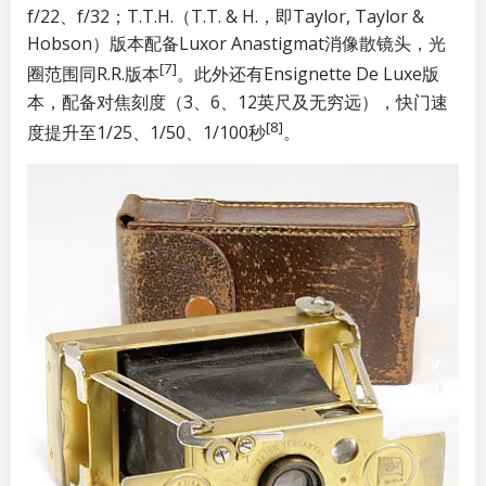
f/22、f/32；T.T.H.（T.T. & H.，即Taylor, Taylor &
Hobson）版本配备Luxor Anastigmat消像散镜头，光
[7]
圈范围同R.R.版本
。此外还有Ensignette De Luxe版
本，配备对焦刻度（3、6、12英尺及无穷远），快门速
[8]
度提升至1/25、1/50、1/100秒
。