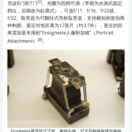
[7]
另设B门和T门
。光圈为四档可调（早期为水滴式固定
档位，后期改为虹膜式），可选f/11、f/16、f/22或
f/32。取景器为可翻转式亮框取景器，支持横拍和竖拍两
种构图。最近对焦距离为12英尺（约3.7米），更近的距
离需加装专用的”Ensignette人像附加镜”（Portrait
[8]
Attachment）
。
Ensignette展开状态正面，毒镜头摄。可见四根镀铬撑架将镜