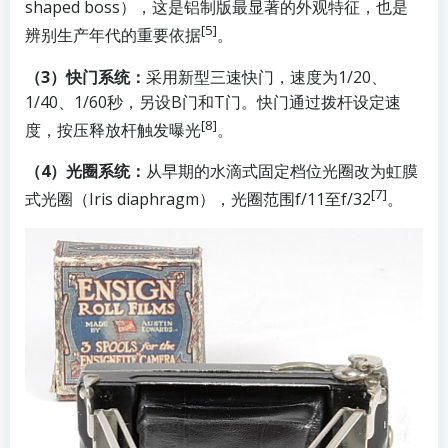
shaped boss），这是铝制版最显著的外观特征，也是
[5]
辨别生产年代的重要依据
。
（3）快门系统：
采用新型三速快门，速度为1/20、
1/40、1/60秒，另设B门和T门。快门通过拨杆设定速
[8]
度，按压释放杆触发曝光
。
（4）光圈系统：
从早期的水滴式固定档位光圈改为虹膜
[7]
式光圈（Iris diaphragm），光圈范围f/11至f/32
。