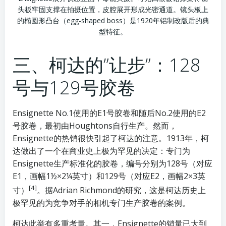
头板牢固支撑在拍摄位置，皮腔展开形成光密通道。镜头板上
的椭圆形凸台（egg-shaped boss）是1920年铝制改版后的典
型特征。
三、柯达的”让步”：128
号与129号胶卷
Ensignette No.1使用的E1号胶卷和随后No.2使用的E2
号胶卷，最初由Houghtons自行生产。然而，
Ensignette的热销很快引起了柯达的注意。1913年，柯
达做出了一个在商业史上极为罕见的决定：专门为
Ensignette生产标准化的胶卷，编号分别为128号（对应
E1，画幅1½×2¼英寸）和129号（对应E2，画幅2×3英
[4]
寸）
。据Adrian Richmond的研究，这是柯达历史上
极罕见的为竞争对手的相机专门生产胶卷的案例。
柯达此举有多重考量。其一，Ensignette的销量已大到