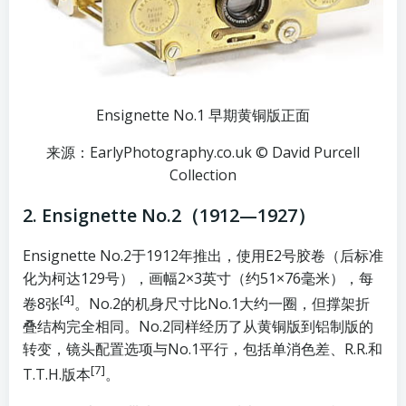
Ensignette No.1 早期黄铜版正面
来源：EarlyPhotography.co.uk © David Purcell
Collection
2. Ensignette No.2（1912—1927）
Ensignette No.2于1912年推出，使用E2号胶卷（后标准
化为柯达129号），画幅2×3英寸（约51×76毫米），每
[4]
卷8张
。No.2的机身尺寸比No.1大约一圈，但撑架折
叠结构完全相同。No.2同样经历了从黄铜版到铝制版的
转变，镜头配置选项与No.1平行，包括单消色差、R.R.和
[7]
T.T.H.版本
。