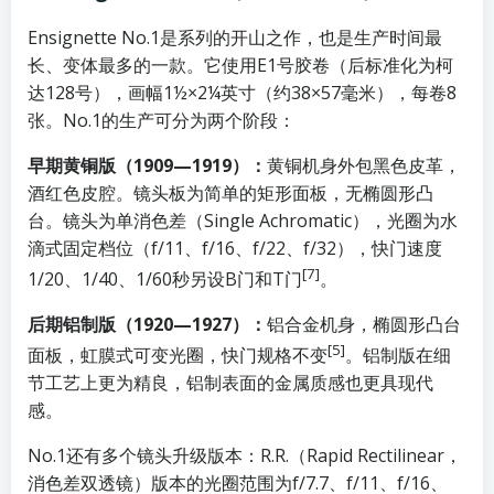
Ensignette No.1是系列的开山之作，也是生产时间最
长、变体最多的一款。它使用E1号胶卷（后标准化为柯
达128号），画幅1½×2¼英寸（约38×57毫米），每卷8
张。No.1的生产可分为两个阶段：
早期黄铜版（1909—1919）：
黄铜机身外包黑色皮革，
酒红色皮腔。镜头板为简单的矩形面板，无椭圆形凸
台。镜头为单消色差（Single Achromatic），光圈为水
滴式固定档位（f/11、f/16、f/22、f/32），快门速度
[7]
1/20、1/40、1/60秒另设B门和T门
。
后期铝制版（1920—1927）：
铝合金机身，椭圆形凸台
[5]
面板，虹膜式可变光圈，快门规格不变
。铝制版在细
节工艺上更为精良，铝制表面的金属质感也更具现代
感。
No.1还有多个镜头升级版本：R.R.（Rapid Rectilinear，
消色差双透镜）版本的光圈范围为f/7.7、f/11、f/16、