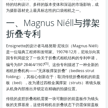
特的结构设计、多样的版本变体和深远的市场影响，成
为摄影器材史上最具标志性的口袋相机之一。
一、Magnus Niéll与撑架
折叠专利
Ensignette的设计者马格努斯·尼埃尔（Magnus Niéll）
是一位瑞典工程师和发明家。1907年12月，尼埃尔向英
国专利局提交了一份关于折叠式相机结构的专利申请，
[5]
编号为BP 28464/1907
。这份专利描述了一种全新的
相机折叠机构——”无床板撑架折叠”（bedless strut
folding），其核心创新在于：取消传统折叠相机的前盖
板（bed），改为通过四根金属撑架（struts）将镜头板
从机身内部推出并锁定在精确的拍摄位置。
传统的皮腔折叠相机需要一块可翻折的前盖板作为镜头
板的支撑基座，这使得相机在折叠状态下仍需保留盖板