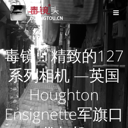
跳
转
到
内
容
毒镜：精致的127
系列相机 —英国
Houghton
Ensignette军旗口