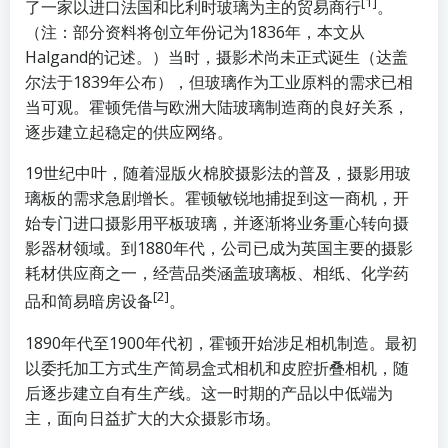
[1]
了一家以进口法国和比利时玻璃为主的贸易商行
。
（注：部分资料将创立年份记为1836年，本文从
Halgand的记述。）当时，摄影术尚未正式诞生（达盖
尔法于1839年公布），但玻璃作为工业原料的需求已相
当可观。霍顿凭借与欧洲大陆玻璃制造商的良好关系，
逐步建立起稳定的供应网络。
19世纪中叶，随着湿版火棉胶摄影法的普及，摄影用玻
璃板的需求急剧增长。霍顿敏锐地捕捉到这一商机，开
始专门进口摄影用平板玻璃，并逐渐将业务重心转向摄
影器材领域。到1880年代，公司已成为英国主要的摄影
耗材供应商之一，经营品类涵盖玻璃板、相纸、化学药
[2]
品和简易暗房设备
。
1890年代至1900年代初，霍顿开始涉足相机制造。最初
以委托加工方式生产简易盒式相机和皮腔折叠相机，随
后逐步建立自有生产线。这一时期的产品以中低端为
主，面向日益扩大的大众摄影市场。