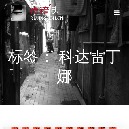
跳
转
到
内
容
标签： 科达雷丁
娜