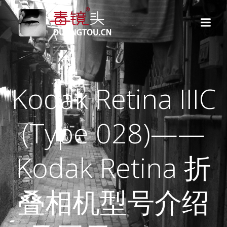
跳
转
到
内
容
Kodak Retina IIIC
(Type 028)——
Kodak Retina 折
叠相机型号介绍