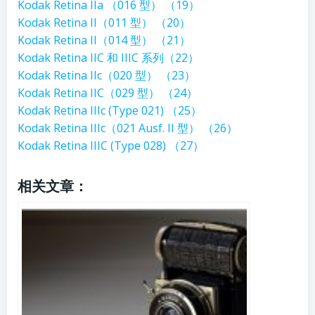
Kodak Retina IIa （016 型） （19）
Kodak Retina II（011 型） （20）
Kodak Retina II（014 型） （21）
Kodak Retina IIC 和 IIIC 系列（22）
Kodak Retina IIc（020 型） （23）
Kodak Retina IIC（029 型） （24）
Kodak Retina IIIc (Type 021) （25）
Kodak Retina IIIc（021 Ausf. II 型） （26）
Kodak Retina IIIC (Type 028) （27）
相关文章：