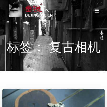
跳
转
到
内
容
标签： 复古相机