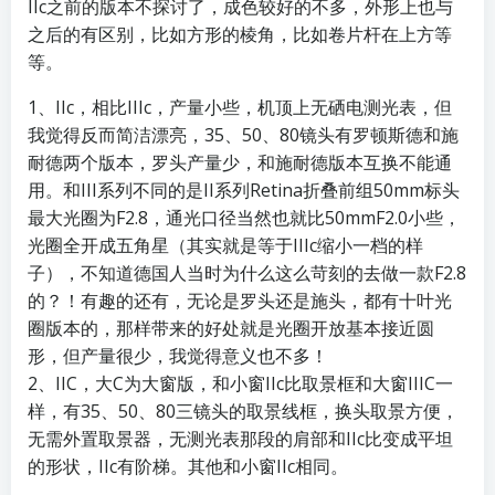
IIc之前的版本不探讨了，成色较好的不多，外形上也与
之后的有区别，比如方形的棱角，比如卷片杆在上方等
等。
1、IIc，相比IIIc，产量小些，机顶上无硒电测光表，但
我觉得反而简洁漂亮，35、50、80镜头有罗顿斯德和施
耐德两个版本，罗头产量少，和施耐德版本互换不能通
用。和III系列不同的是II系列Retina折叠前组50mm标头
最大光圈为F2.8，通光口径当然也就比50mmF2.0小些，
光圈全开成五角星（其实就是等于IIIc缩小一档的样
子），不知道德国人当时为什么这么苛刻的去做一款F2.8
的？！有趣的还有，无论是罗头还是施头，都有十叶光
圈版本的，那样带来的好处就是光圈开放基本接近圆
形，但产量很少，我觉得意义也不多！
2、IIC，大C为大窗版，和小窗IIc比取景框和大窗IIIC一
样，有35、50、80三镜头的取景线框，换头取景方便，
无需外置取景器，无测光表那段的肩部和IIc比变成平坦
的形状，IIc有阶梯。其他和小窗IIc相同。