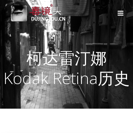
跳
转
到
内
容
柯达雷汀娜
Kodak Retina历史