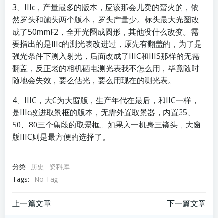
3、IIIc，产量最多的版本，应该那会儿卖的蛮火的，依
然罗头和施头两个版本，罗头产量少。标头最大光圈改
成了50mmF2，全开光圈成圆形，其他没什么改变。需
要指出的是IIIc的测光表改进过，原先有翻盖的，为了是
强光条件下测入射光，后面改成了IIIC和IIIS那样的无需
翻盖，反正老的相机硒电测光表我不怎么用，毕竟随时
随地会失效，要么估光，要么用现在的测光表。
4、IIIC，大C为大窗版，生产年代在最后，和IIC一样，
是IIIc改进取景框的版本，无需外置取景器，内置35、
50、80三个焦段的取景框。如果入一机身三镜头，大窗
版IIIC则是最方便的选择了。
分类
历史
资料库
Tags:
No Tag
文
文
上一篇文章
下一篇文章