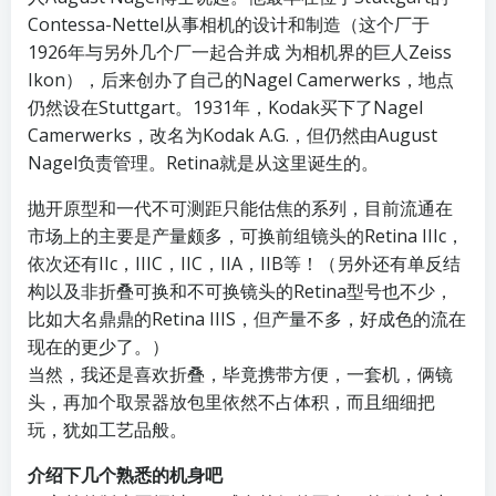
Contessa-Nettel从事相机的设计和制造（这个厂于
1926年与另外几个厂一起合并成 为相机界的巨人Zeiss
Ikon），后来创办了自己的Nagel Camerwerks，地点
仍然设在Stuttgart。1931年，Kodak买下了Nagel
Camerwerks，改名为Kodak A.G.，但仍然由August
Nagel负责管理。Retina就是从这里诞生的。
抛开原型和一代不可测距只能估焦的系列，目前流通在
市场上的主要是产量颇多，可换前组镜头的Retina IIIc，
依次还有IIc，IIIC，IIC，IIA，IIB等！（另外还有单反结
构以及非折叠可换和不可换镜头的Retina型号也不少，
比如大名鼎鼎的Retina IIIS，但产量不多，好成色的流在
现在的更少了。）
当然，我还是喜欢折叠，毕竟携带方便，一套机，俩镜
头，再加个取景器放包里依然不占体积，而且细细把
玩，犹如工艺品般。
介绍下几个熟悉的机身吧