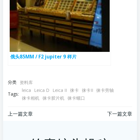
俄头85MM / F2 jupiter 9 样片
分类
资料库
leica
Leica D
Leica II
徕卡
徕卡II
徕卡旁轴
Tags:
徕卡相机
徕卡胶片机
徕卡螺口
文
文
上一篇文章
下一篇文章
章
章