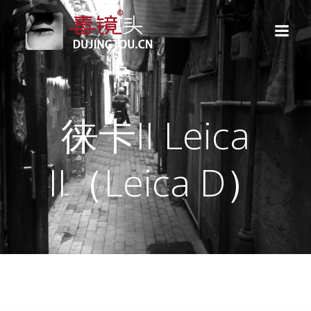
跳
转
到
内
容
徕卡II Leica
II（Leica D）