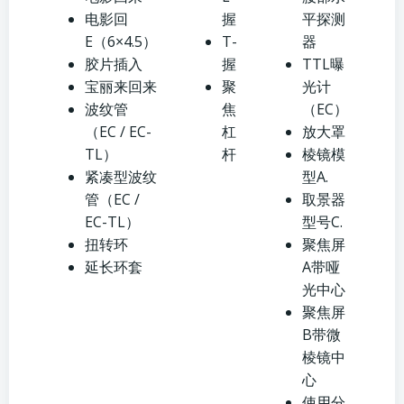
电影回
握
平探测
E（6×4.5）
T-
器
胶片插入
握
TTL曝
宝丽来回来
聚
光计
波纹管
焦
（EC）
（EC / EC-
杠
放大罩
TL）
杆
棱镜模
紧凑型波纹
型A.
管（EC /
取景器
EC-TL）
型号C.
扭转环
聚焦屏
延长环套
A带哑
光中心
聚焦屏
B带微
棱镜中
心
使用分