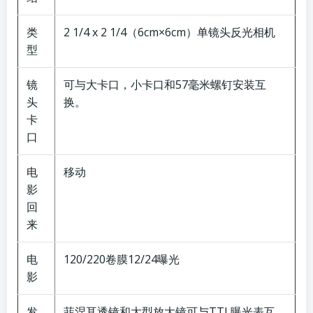
类
2 1/4 x 2 1/4（6cm×6cm）单镜头反光相机
型
镜
可与大卡口，小卡口和57毫米螺钉安装互
头
换。
卡
口
电
移动
影
回
来
电
120/220卷膜12/24曝光
影
发
菲涅耳透镜和大型放大镜可与TTL曝光表互