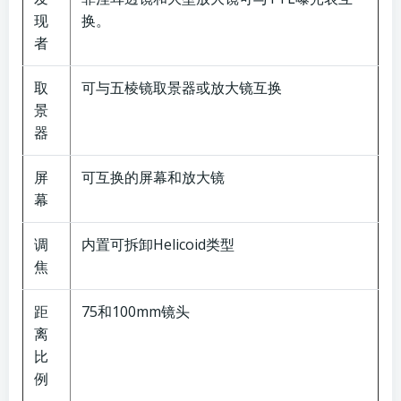
现
换。
者
取
可与五棱镜取景器或放大镜互换
景
器
屏
可互换的屏幕和放大镜
幕
调
内置可拆卸Helicoid类型
焦
距
75和100mm镜头
离
比
例