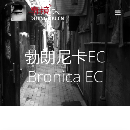
跳
转
到
内
容
勃朗尼卡EC
Bronica EC