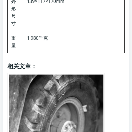
外
139×117×170mm
形
尺
寸
重
1,980千克
量
相关文章：