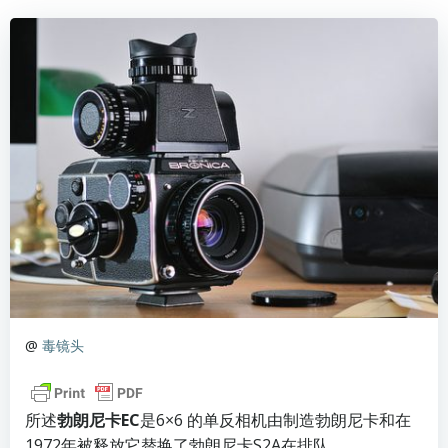
@
毒镜头
所述
勃朗尼卡EC
是6×6 的单反相机由制造勃朗尼卡和在
1972年被释放它替换了勃朗尼卡S2A在排队。