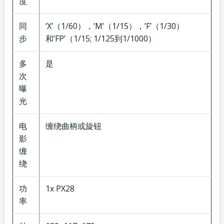
度
同
‘X’（1/60），’M’（1/15），’F’（1/30）
步
和’FP’（1/15; 1/125到1/1000）
多
是
次
曝
光
电
缠绕曲柄或旋钮
影
缠
绕
功
1x PX28
率