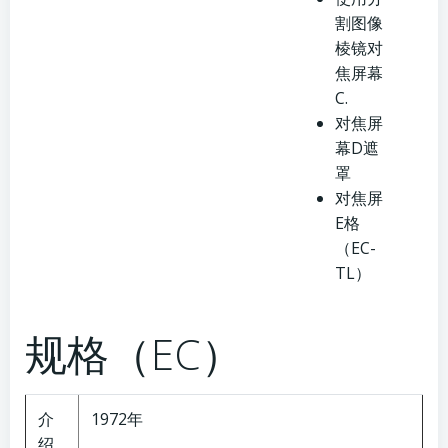
割图像
棱镜对
焦屏幕
C.
对焦屏
幕D遮
罩
对焦屏
E格
（EC-
TL）
规格（EC）
介
1972年
绍