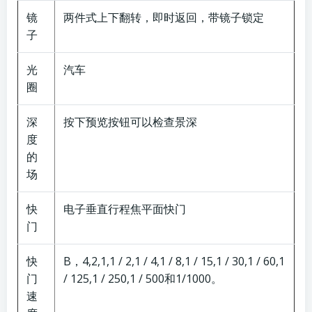
镜
两件式上下翻转，即时返回，带镜子锁定
子
光
汽车
圈
深
按下预览按钮可以检查景深
度
的
场
快
电子垂直行程焦平面快门
门
快
B，4,2,1,1 / 2,1 / 4,1 / 8,1 / 15,1 / 30,1 / 60,1
门
/ 125,1 / 250,1 / 500和1/1000。
速