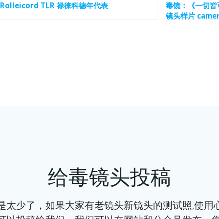
Rolleicord TLR 禄徕科德年代表
毒镜：《一切皆可
镜头样片 camera
文
章
导
航
给毒镜头投稿
少了，如果大家有老镜头新镜头的测试照,使用