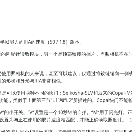
能力的IIIA的速度（50 / 1.8）版本。
I上的匹配针读数模块，另一个是顶部铰接的挡片，当照相机不在
要使用照相机的人来说，甚至可以建议，仅通过将铰链销向一侧
形状和外形与IIIA非常相似。
才能提供，但是可以使用两种不同的快门：Seikosha-SLV和后来的C
功能，类似于上面第三节“L1”和“L2”所描述的。Copal快门不能
X”和“V”的小开关。“V”设置是一个10秒钟的自拍。“M”用于闪光
要设置为与正在使用的胶片速度相匹配，才能正确读取照度计。（A
改适当的胶片间距和编号系统。取景器内的亮线表示半帧。在半框