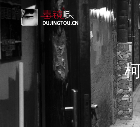
跳
转
到
内
容
柯