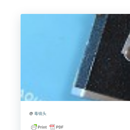
@
毒镜头