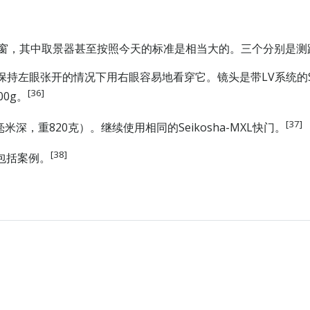
取景窗，其中取景器甚至按照今天的标准是相当大的。三个分别是
张开的情况下用右眼容易地看穿它。镜头是带LV系统的Seikosha-M
[36]
00g。
[37]
（70毫米深，重820克）。继续使用相同的Seikosha-MXL快门。
[38]
，包括案例。