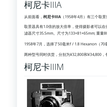
柯尼卡IIIA
从前面看，
柯尼卡IIIA
（1958年4月）有三个
取景器具有1.0倍的放大倍率，使得摄影者可以在保持左眼
滤器尺寸35.5mm。尺寸为133×81×65mm; 重量8
1958年7月，选择了50毫米f / 1.8 Hexanon
两种型号同时供货，分别为¥32,800和¥34,800
柯尼卡IIIM