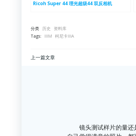
Ricoh Super 44 理光超级44 双反相机
分类
历史
资料库
Tags:
IIIM
柯尼卡IIIA
文
上一篇文章
章
导
航
镜头测试样片的量还是太