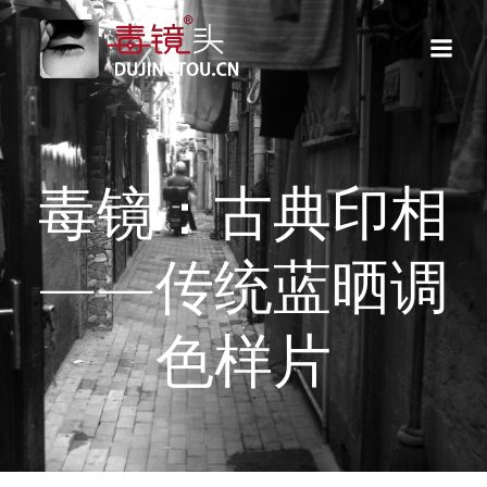
跳
转
到
内
容
毒镜：古典印相
——传统蓝晒调
色样片