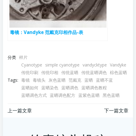
毒镜：Vandyke 范戴克印相作品-表
分类
样片
Cyanotype
simple cyanotype
vandycktype
Vandyke
传统印刷
传统印相
传统蓝晒
传统蓝晒调色
棕色蓝晒
Tags:
毒镜
毒镜头
灰色蓝晒
范戴克
蓝晒
蓝晒不蓝
蓝晒如何
蓝晒染色
蓝晒调色
蓝晒调色教程
蓝晒调色方式
蓝晒调色配方
蓝紫色蓝晒
黑色蓝晒
文
文
上一篇文章
下一篇文章
章
章