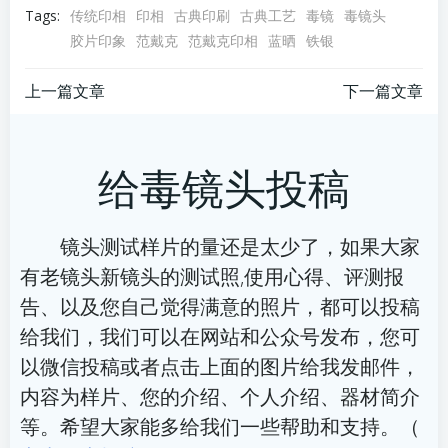
Tags:
传统印相
印相
古典印刷
古典工艺
毒镜
毒镜头
胶片印象
范戴克
范戴克印相
蓝晒
铁银
文
文
上一篇文章
下一篇文章
章
章
给毒镜头投稿
导
导
航
航
镜头测试样片的量还是太少了，如果大家
有老镜头新镜头的测试照,使用心得、评测报
告、以及您自己觉得满意的照片，都可以投稿
给我们，我们可以在网站和公众号发布，您可
以微信投稿或者点击上面的图片给我发邮件，
内容为样片、您的介绍、个人介绍、器材简介
等。希望大家能多给我们一些帮助和支持。（