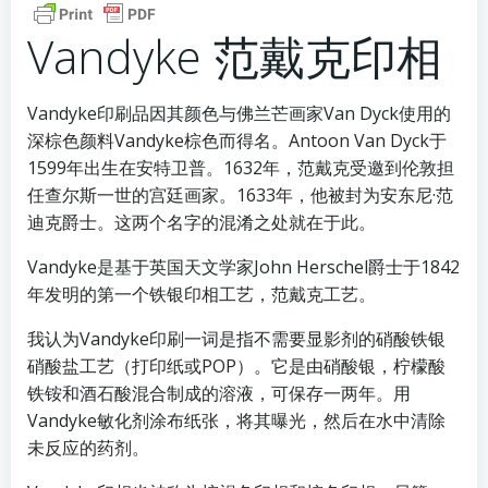
Vandyke 范戴克印相
Vandyke印刷品因其颜色与佛兰芒画家Van Dyck使用的
深棕色颜料Vandyke棕色而得名。Antoon Van Dyck于
1599年出生在安特卫普。1632年，范戴克受邀到伦敦担
任查尔斯一世的宫廷画家。1633年，他被封为安东尼·范
迪克爵士。这两个名字的混淆之处就在于此。
Vandyke是基于英国天文学家John Herschel爵士于1842
年发明的第一个铁银印相工艺，范戴克工艺。
我认为Vandyke印刷一词是指不需要显影剂的硝酸铁银
硝酸盐工艺（打印纸或POP）。它是由硝酸银，柠檬酸
铁铵和酒石酸混合制成的溶液，可保存一两年。用
Vandyke敏化剂涂布纸张，将其曝光，然后在水中清除
未反应的药剂。