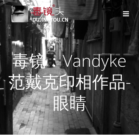
跳
转
到
内
容
毒镜：Vandyke
范戴克印相作品-
眼睛