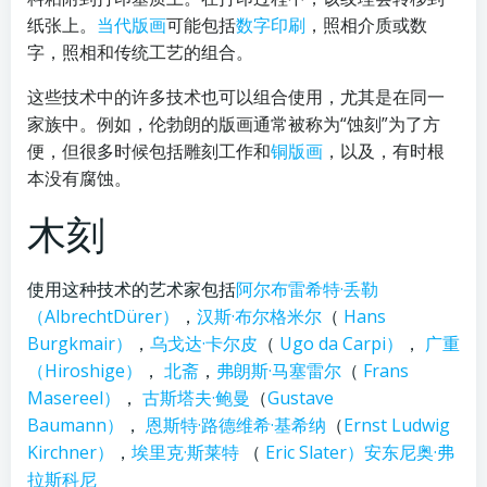
纸张上。
当代版画
可能包括
数字印刷
，照相介质或数
字，照相和传统工艺的组合。
这些技术中的许多技术也可以组合使用，尤其是在同一
家族中。例如，伦勃朗的版画通常被称为“蚀刻”为了方
便，但很多时候包括雕刻工作和
铜版画
，以及，有时根
本没有腐蚀。
木刻
使用这种技术的艺术家包括
阿尔布雷希特·丢勒
（AlbrechtDürer）
，
汉斯·布尔格米尔
（
Hans
Burgkmair）
，
乌戈达·卡尔皮
（
Ugo da Carpi）
，
广重
（Hiroshige）
，
北斋
，
弗朗斯
·马塞雷尔
（
Frans
Masereel）
，
古斯塔夫·鲍曼
（
Gustave
Baumann）
，
恩斯特·路德维希·基希纳
（
Ernst Ludwig
Kirchner）
，
埃里克·斯莱特
（
Eric Slater）
安东尼奥·弗
拉斯科尼