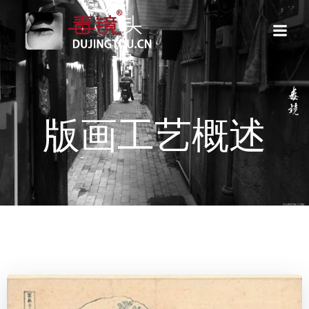
跳
转
到
内
容
版画工艺概述