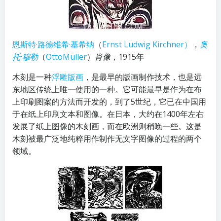
恩斯特·路德维希·基希纳
（
Ernst Ludwig Kirchner）
，
奥
托·穆勒
（
OttoMüller
）
肖像
，1915年
木刻是一种
浮雕版画
，是最早的版画制作技术，也是远
东地区传统上唯一使用的一种。它可能最早是作为在布
上印刷图案的方法而开发的，到了5世纪，它已在中国用
于在纸上印刷文本和图像。在日本，大约在1400年左右
发展了纸上图像的木刻画，而在欧洲则稍晚一些。这是
木刻被最广泛地纯粹用作制作无文字图像的过程的两个
领域。