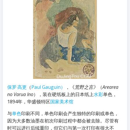
保罗·高更
（
Paul Gauguin）
，《
荒野之言》
（
Arearea
no Varua Ino
），装在硬纸板上的日本纸上
水彩
单色，
1894年，华盛顿特区
国家美术馆
与
单色
印刷不同，单色印刷会产生独特的印刷或单色，
因为大多数油墨在初次印刷过程中都会被去除。尽管有
时可以进行后续重印，但它们与第一次打印有很大不