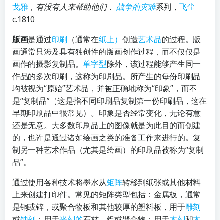
戈雅
，
有没有人来帮助他们，
战争的灾难
系列，
飞尘
c.1810
版画
是通过
印刷
（通常在
纸上）
创造
艺术品
的过程。版
画通常只涉及具有独创性的版画创作过程，而不仅仅是
画作的摄影复制品。
单字型
除外
，该过程能够产生同一
作品的多次印刷，这称为印刷品。所产生的每份印刷品
均被视为“原始”艺术品，并被正确地称为“印象”，而不
是“复制品”（这是指不同印刷品复制第一份印刷品，这在
早期印刷品中很常见）。印象是否经常变化，无论有意
还是无意。大多数印刷品上的图像就是为此目的而创建
的，也许是通过诸如绘画之类的准备工作来进行的。复
制另一种艺术作品（尤其是绘画）的印刷品被称为“复制
品”。
通过使用各种技术将墨水从
矩阵
转移到纸张或其他材料
上来创建打印件。常见的矩阵类型包括：金属板，通常
是铜或锌，或聚合物板和其他较厚的塑料板，用于
雕刻
或
蚀刻
；用于
光刻的
石材，铝或聚合物；用于
木刻
和
木