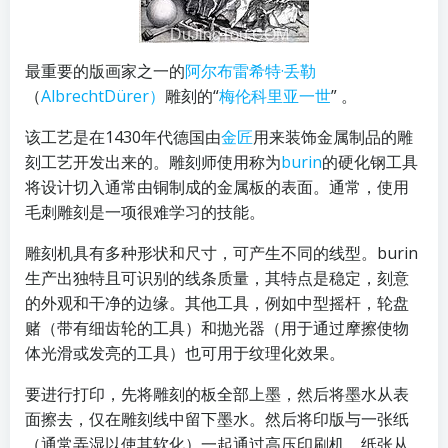
最重要的版画家之一的
阿尔布雷希特·丢勒
（
AlbrechtDürer）
雕刻的“
梅伦科里亚一世
” 。
该工艺是在1430年代德国由
金匠
用来装饰金属制品的雕
刻工艺开发出来的。雕刻师使用称为
burin
的硬化钢工具
将设计切入通常由铜制成的金属板的表面。通常，使用
毛刺雕刻是一项很难学习的技能。
雕刻机具有多种形状和尺寸，可产生不同的线型。burin
生产出独特且可识别的线条质量，其特点是稳定，刻意
的外观和干净的边缘。其他工具，例如中型摇杆，轮盘
赌（带有细齿轮的工具）和抛光器（用于通过摩擦使物
体光滑或发亮的工具）也可用于纹理化效果。
要进行打印，先将雕刻的板全部上墨，然后将墨水从表
面擦去，仅在雕刻线中留下墨水。然后将印版与一张纸
（通常弄湿以使其软化）一起通过高压印刷机。纸张从