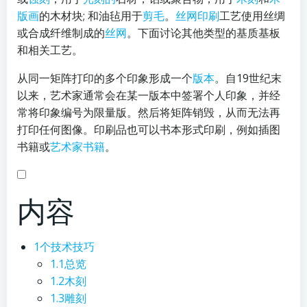
版画
的木材块; 和油毡用于
剪毛
。
丝网印刷
工艺使用丝绸
或合成纤维制成的
丝网
。下面讨论其他类型的基质基板
和相关工艺。
从同一矩阵打印的多个印象形成一个
版本
。自19世纪末
以来，艺术家通常会在某一版本中签署个人印象，并经
常将印象编号为限量版。然后将矩阵销毁，从而无法再
打印任何图像。印刷品也可以书本形式印刷，例如插图
书籍或
艺术家书籍
。
内容
1个
技术技巧
1.1
总览
1.2
木刻
1.3
雕刻