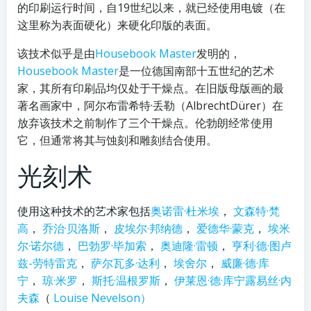
的印刷运行时间，自19世纪以来，就已经使用电镀（在
这里称为表面硬化）来硬化印版的表面。
该技术似乎是由
Housebook Master
发明的，
Housebook Master
是一位德国南部十五世纪的艺术
家，其所有印刷品均仅处于干燥点。在旧版母版画的最
著名画家中，阿尔布雷希特·丢勒（AlbrechtDürer）在
放弃该技术之前制作了三个干燥点。伦勃朗经常使用
它，但通常将其与蚀刻和雕刻结合使用。
光刻术
使用这种技术的艺术家包括
奥诺雷·杜米埃
，
文森特·梵
高
，
乔治·贝洛斯
，
皮埃尔·邦纳德
，
爱德华·蒙克
，
埃米
尔·诺尔德
，
巴勃罗·毕加索
，
奥迪隆·雷顿
，
亨利·德·图卢
兹-劳特雷克
，
萨尔瓦多·达利
，
埃舍尔
，
威廉·德·库
宁
，
琼·米罗
，
斯托
·温根
罗斯
，
伊莱恩·德·库宁
露易丝·内
夫森
（
Louise Nevelson）