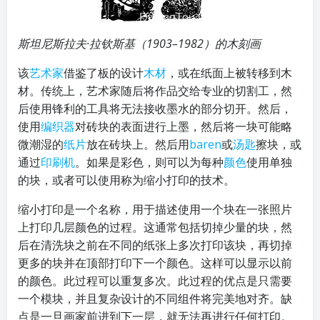
斯坦尼斯拉夫·拉钦斯基（1903–1982）的木刻画
该
艺术家
借鉴了板的设计
木材
，或在纸面上被转移到木
材。传统上，艺术家随后将作品交给专业的切割工，然
后使用锋利的工具将无法接收墨水的部分切开。然后，
使用
编织器
对砖块的表面进行上墨，然后将一块可能略
微潮湿的
纸片
放在砖块上。然后用
baren
或
汤匙
擦块，或
通过
印刷机
。如果是彩色，则可以为每种
颜色
使用单独
的块，或者可以使用称为缩小打印的技术。
缩小打印是一个名称，用于描述使用一个块在一张照片
上打印几层颜色的过程。这通常包括切掉少量的块，然
后在清洗块之前在不同的纸张上多次打印该块，再切掉
更多的块并在顶部打印下一个颜色。这样可以显示以前
的颜色。此过程可以重复多次。此过程的优点是只需要
一个模块，并且复杂设计的不同组件将完美地对齐。缺
点是一旦画家前进到下一层，就无法再进行任何打印。