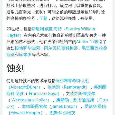
刻线上拾取墨水，进行打印。该过程可以重复很多次。
通常几百曝光（复制）可能之前的印版显示被印刷时除
外磨损的多符号，
干刻
，这给浅得多线，被使用。
20世纪，包括
斯坦利·威廉·海特（Stanley William
Hayter）
在内的艺术家们将真正的雕刻重新复兴为一种
严肃的艺术形式，他在巴黎和纽约市的
Atelier 17
吸引
了
诸如
帕勃罗·毕加索
，
阿尔贝托·贾科梅蒂
，
毛里西奥·拉桑
斯基
和
琼·米罗
等艺术家。
蚀刻
使用这种技术的艺术家包括
阿尔布雷希特·丢勒
（AlbrechtDürer）
，
伦勃朗（Rembrandt）
，
弗朗西
斯科·戈雅
（
Francisco Goya）
，文
茨劳斯·霍拉尔
（
Wenceslaus Hollar）
，
惠斯勒
，
奥托·迪克斯
（
Otto
Dix）
，
詹姆斯·恩索尔
（
James Ensor）
，
爱德华·霍珀
（
Edward Hopper）
，
凯斯·科尔维茨