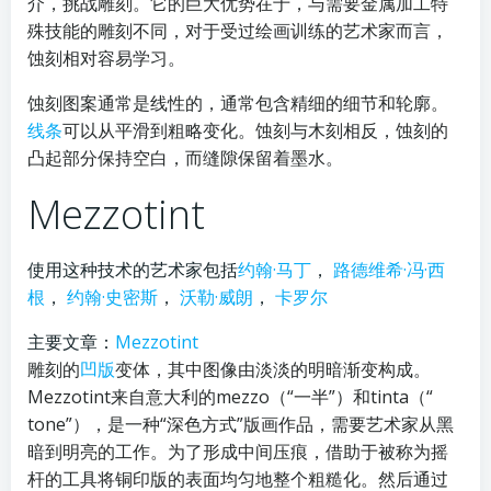
介，挑战雕刻。它的巨大优势在于，与需要金属加工特
殊技能的雕刻不同，对于受过绘画训练的艺术家而言，
蚀刻相对容易学习。
蚀刻图案通常是线性的，通常包含精细的细节和轮廓。
线条
可以从平滑到粗略变化。蚀刻与木刻相反，蚀刻的
凸起部分保持空白，而缝隙保留着墨水。
Mezzotint
使用这种技术的艺术家包括
约翰·马丁
，
路德维希·冯·西
根
，
约翰·史密斯
，
沃勒
·
威朗
，
卡罗尔
主要文章：
Mezzotint
雕刻的
凹版
变体，其中图像由淡淡的明暗渐变构成。
Mezzotint来自意大利的mezzo（“一半”）和tinta（“
tone”），是一种“深色方式”版画作品，需要艺术家从黑
暗到明亮的工作。为了形成中间压痕，借助于被称为摇
杆的工具将铜印版的表面均匀地整个粗糙化。然后通过