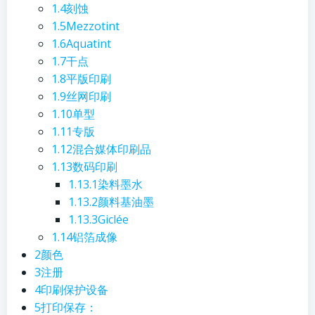
1.4
刻蚀
1.5
Mezzotint
1.6
Aquatint
1.7
干点
1.8
平版印刷
1.9
丝网印刷
1.10
单型
1.11
专版
1.12
混合媒体印刷品
1.13
数码印刷
1.13.1
染料墨水
1.13.2
颜料基油墨
1.13.3
Giclée
1.14
铝箔成像
2
颜色
3
注册
4
印刷保护设备
5
打印保存：