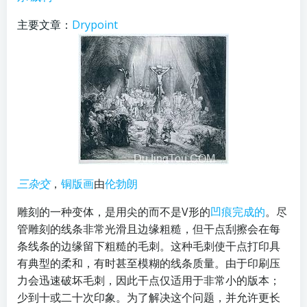
主要文章：
Drypoint
三杂交
，
铜版画
由
伦勃朗
雕刻的一种变体，是用尖的而不是V形的
凹痕完成的
。尽
管雕刻的线条非常光滑且边缘粗糙，但干点刮擦会在每
条线条的边缘留下粗糙的毛刺。这种毛刺使干点打印具
有典型的柔和，有时甚至模糊的线条质量。由于印刷压
力会迅速破坏毛刺，因此干点仅适用于非常小的版本；
少到十或二十次印象。为了解决这个问题，并允许更长