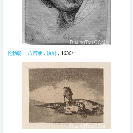
伦勃朗
，
自画像
，
蚀刻
，1630年