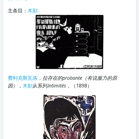
主条目：
木刻
费利克斯瓦洛
，
拉存在的probante（有说服力的原
因）
，
木刻
从系列
Intimités
，（1898）