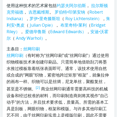
使用这种技术的艺术家包括
约瑟夫阿尔伯斯
，
拉尔斯顿
克劳福德
，
吉恩戴维斯
。
罗伯特•印第安纳
（
Robert
Indiana）
，
罗伊•里奇滕斯坦
（
Roy Lichtenstein）
，
朱
利安•奥皮
（
Julian Opie）
，
布里奇特•莱利
（
Bridget
Riley）
，
爱德华鲁斯
（
Edward Edwards）
，
安迪•沃霍
尔
（
Andy Warhol）
。
主条目：
丝网印刷
丝网印刷
（有时称为“丝网印刷”或“丝网印刷”）通过使用
织物模板技术来创建印刷品。只需简单地借助刮刀将墨
水推过模板靠着纸张表面即可。通常，该技术使用自然
或合成的“网眼”织物，紧密地跨过矩形“框架”，就像拉伸
的画布一样。织物可以是丝绸，尼龙单丝，聚酯复丝，
[2]
甚至是不锈钢。
商业丝网印刷通常需要高科技的机械
设备和经过校准的材料，而印刷制造商则将其视作“自己
动手”的方法，并且技术要求低，质量高。所需的基本工
具是刮板，网眼织物，框架和模版。与许多其他印刷工
艺不同，由于丝网印刷实质上是模版印刷，因此不需要