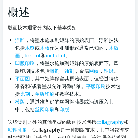
概述
版画技术通常分为以下基本类别：
浮雕
，将墨水施加到矩阵的原始表面。浮雕技法
包括
木刻
或
木板
作为亚洲形式通常已知的，
木版
画
，
linocut
和
metalcut
。
凹版印刷
，将墨水施加到矩阵的原始表面下。凹
版印刷技术包括
雕刻
，
蚀刻
，金属
网纹
，
铜绿
。
平面图
，其中矩阵保留其原始表面，但经过特殊
准备和/或着墨以允许图像转移。
平版印刷
技术包
括
光刻
，
单
版印刷
和数字技术。
模版
，通过准备好的丝网将油墨或油漆压入其
中，包括
丝网印刷
和
印版
。
这些类别之外的其他类型的版画技术包括
collagraphy
和
粘性印刷
。Collagraphy是一种制版技术，其中将纹理材
料粘附到打印基质上。在打印过程中，该纹理会转移到