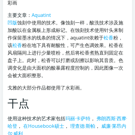
彩画
主要文章：
Aquatint
凹版
蚀刻中使用的技术。像蚀刻一样，酸洗技术涉及施
加酸以在金属板上形成标记。在蚀刻技术使用针头来制
作保留墨水的线条的情况下，aquatint依赖于
松香
粉，
该
松香
粉在地下具有耐酸性，可产生色调效果。松香在
风扇隔间上进行少量喷粉，然后将松香煮熟直到固定在
盘子上。此时，松香可以打磨或刮擦以影响其音质。色
调变化是由大面积的酸暴露程度控制的，因此图像一次
会被大面积整形。
戈雅的大部分作品都使用了水彩画。
干点
使用这种技术的艺术家包括
玛丽·卡萨特
，
弗朗西斯·西摩·
哈登
，
在Housebook硕士
，
理查德·斯帕
，
威廉·莱昂内
尔·威利