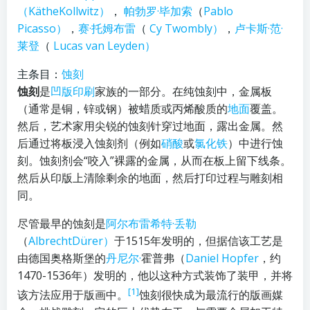
（KätheKollwitz）
，
帕勃罗·毕加索
（
Pablo
Picasso）
，
赛
·托姆布雷
（
Cy Twombly）
，
卢卡斯·范·
莱登
（
Lucas van Leyden）
主条目：
蚀刻
蚀刻
是
凹版印刷
家族的一部分。在纯蚀刻中，金属板
（通常是铜，锌或钢）被蜡质或丙烯酸质的
地面
覆盖。
然后，艺术家用尖锐的蚀刻针穿过地面，露出金属。然
后通过将板浸入蚀刻剂（例如
硝酸
或
氯化铁
）中进行蚀
刻。蚀刻剂会“咬入”裸露的金属，从而在板上留下线条。
然后从印版上清除剩余的地面，然后打印过程与雕刻相
同。
尽管最早的蚀刻是
阿尔布雷希特·丢勒
（
AlbrechtDürer）
于1515年发明的，但据信该工艺是
由德国奥格斯堡的
丹尼尔·
霍普弗（
Daniel Hopfer
，约
1470-1536年）发明的，他以这种方式装饰了装甲，并将
[1]
该方法应用于版画中。
蚀刻很快成为最流行的版画媒