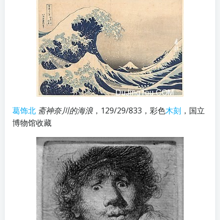
葛饰北
斋神奈川的海浪
，129/29/833，彩色
木刻
，国立
博物馆收藏