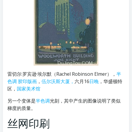
雷切尔·罗宾逊·埃尔默（Rachel Robinson Elmer），
半
色调
胶印版画
，
伍尔沃斯大厦，
六月16
日晚
，华盛顿特
区，
国家美术馆
另一个变体是
半色调
光刻，其中产生的图像说明了类似
梯度的质量。
丝网印刷