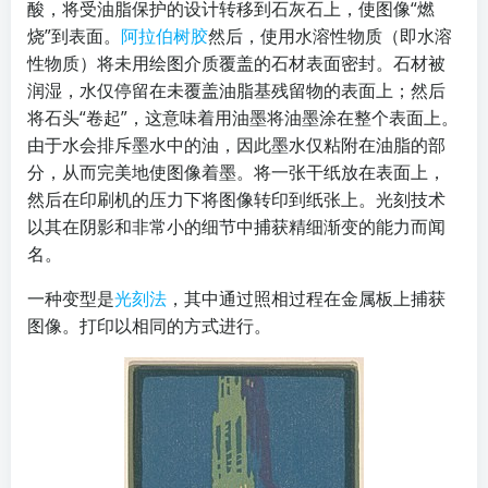
酸，将受油脂保护的设计转移到石灰石上，使图像“燃
烧”到表面。
阿拉伯树胶
然后，使用水溶性物质（即水溶
性物质）将未用绘图介质覆盖的石材表面密封。石材被
润湿，水仅停留在未覆盖油脂基残留物的表面上；然后
将石头“卷起”，这意味着用油墨将油墨涂在整个表面上。
由于水会排斥墨水中的油，因此墨水仅粘附在油脂的部
分，从而完美地使图像着墨。将一张干纸放在表面上，
然后在印刷机的压力下将图像转印到纸张上。光刻技术
以其在阴影和非常小的细节中捕获精细渐变的能力而闻
名。
一种变型是
光刻法
，其中通过照相过程在金属板上捕获
图像。打印以相同的方式进行。