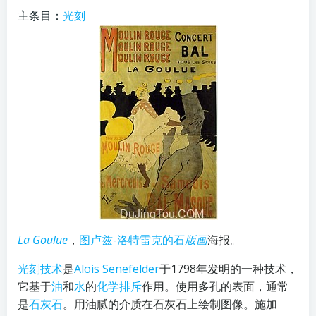
主条目：
光刻
La Goulue
，
图卢兹-洛特雷克的石
版画
海报。
光刻技术
是
Alois Senefelder
于1798年发明的一种技术，
它基于
油
和
水
的
化学排斥
作用。使用多孔的表面，通常
是
石灰石
。用油腻的介质在石灰石上绘制图像。施加