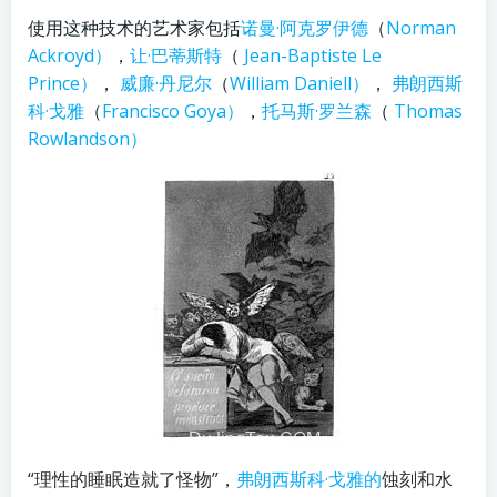
使用这种技术的艺术家包括
诺曼·阿克罗伊德
（
Norman
Ackroyd）
，
让·巴蒂斯特
（
Jean-Baptiste Le
Prince）
，
威廉·丹尼尔
（
William Daniell）
，
弗朗西斯
科·戈雅
（
Francisco Goya）
，
托马斯·罗兰森
（
Thomas
Rowlandson）
“理性的睡眠造就了怪物”，
弗朗西斯科·戈雅的
蚀刻和水