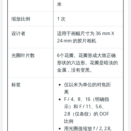
米
缩放比例
1 次
设计者
适用于画幅尺寸为 36 mm X
24 mm 的胶片相机
光圈叶片数
6个花瓣。花瓣形成大致正确
形状的六边形。花瓣是暗淡的
金属，没有变黑。
标签
仅以米为单位的对焦距
离
F / 4、8、16（明确指
示）和 F / 11、5.6、
2.8（仅条纹）的 DOF
比例
用光圈值缩放 f / 2, 2.8,