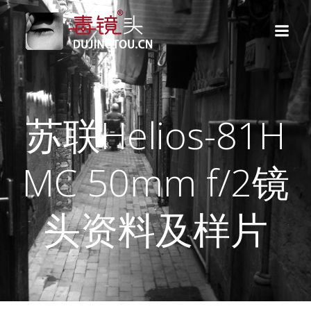
跳
转
到
内
容
苏联Helios-81H
MC 50mm f/2镜
头资料及样片