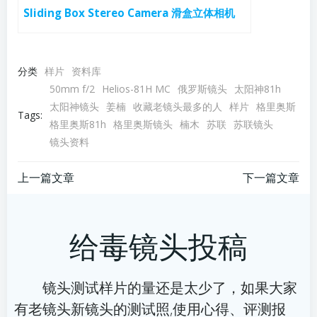
Sliding Box Stereo Camera 滑盒立体相机
分类
样片
资料库
50mm f/2
Helios-81H MC
俄罗斯镜头
太阳神81h
太阳神镜头
姜楠
收藏老镜头最多的人
样片
格里奥斯
Tags:
格里奥斯81h
格里奥斯镜头
楠木
苏联
苏联镜头
镜头资料
文
文
上一篇文章
下一篇文章
章
章
给毒镜头投稿
导
导
航
航
镜头测试样片的量还是太少了，如果大家
有老镜头新镜头的测试照,使用心得、评测报