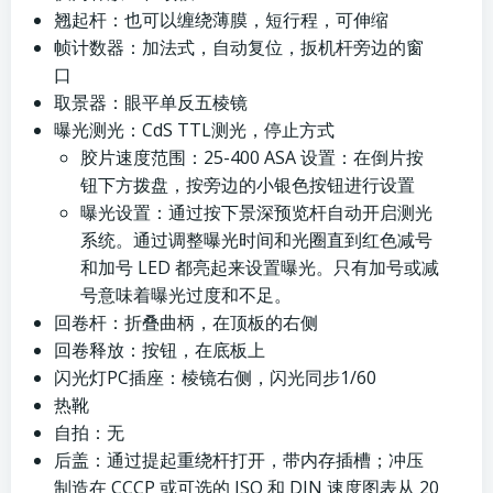
翘起杆：也可以缠绕薄膜，短行程，可伸缩
帧计数器：加法式，自动复位，扳机杆旁边的窗
口
取景器：眼平单反五棱镜
曝光测光：CdS TTL测光，停止方式
胶片速度范围：25-400 ASA 设置：在倒片按
钮下方拨盘，按旁边的小银色按钮进行设置
曝光设置：通过按下景深预览杆自动开启测光
系统。通过调整曝光时间和光圈直到红色减号
和加号 LED 都亮起来设置曝光。只有加号或减
号意味着曝光过度和不足。
回卷杆：折叠曲柄，在顶板的右侧
回卷释放：按钮，在底板上
闪光灯PC插座：棱镜右侧，闪光同步1/60
热靴
自拍：无
后盖：通过提起重绕杆打开，带内存插槽；冲压
制造在 CCCP 或可选的 ISO 和 DIN 速度图表从 20