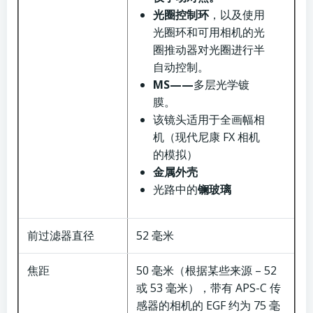
光圈控制环
，以及使用
光圈环和可用相机的光
圈推动器对光圈进行半
自动控制。
MS——
多层光学镀
膜。
该镜头适用于全画幅相
机（现代尼康 FX 相机
的模拟）
金属外壳
光路中的
镧玻璃
前过滤器直径
52 毫米
焦距
50 毫米（根据某些来源 – 52
或 53 毫米），带有 APS-C 传
感器的相机的 EGF 约为 75 毫