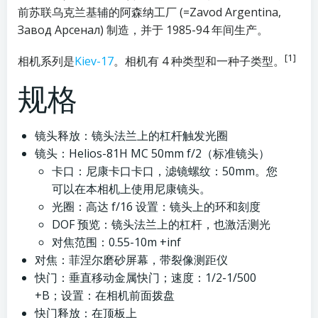
前苏联乌克兰基辅的阿森纳工厂 (=Zavod Argentina,
Завод Арсенал) 制造，并于 1985-94 年间生产。
[1]
相机系列是
Kiev-17
。相机有 4 种类型和一种子类型。
规格
镜头释放：镜头法兰上的​​杠杆触发光圈
镜头：Helios-81H MC 50mm f/2（标准镜头）
卡口：尼康卡口卡口，滤镜螺纹：50mm。您
可以在本相机上使用尼康镜头。
光圈：高达 f/16 设置：镜头上的环和刻度
DOF 预览：镜头法兰上的​​杠杆，也激活测光
对焦范围：0.55-10m +inf
对焦：菲涅尔磨砂屏幕，带裂像测距仪
快门：垂直移动金属快门；速度：1/2-1/500
+B；设置：在相机前面拨盘
快门释放：在顶板上