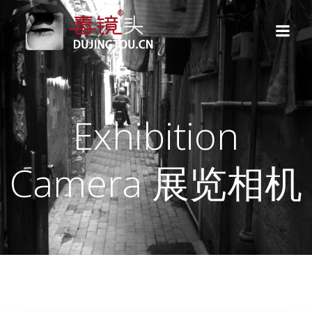
跳
转
到
内
容
Exhibition
Camera 展览相机