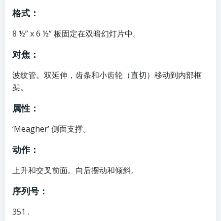
格式：
8 ½” x 6 ½” 板固定在双暗幻灯片中。
对焦：
波纹管。双延伸，齿条和小齿轮（直切）移动到内部框
架。
属性：
‘Meagher’ 侧面支撑。
动作：
上升和交叉前面。向后摆动和倾斜。
序列号：
351 .