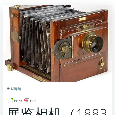
@
M毒镜
展览相机（1883