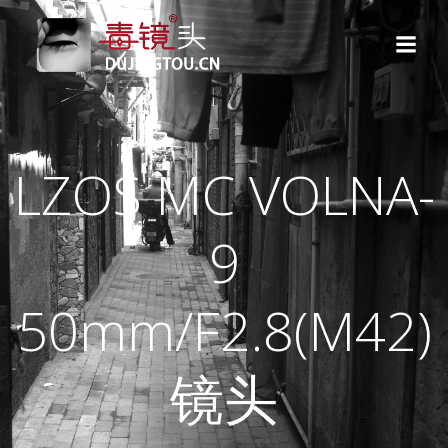
跳
转
到
内
容
LZOS MC VOLNA-
9
50mm/F2.8(M42)
镜头