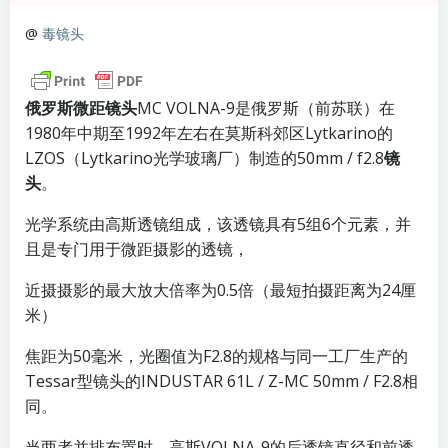
@
毒镜头
俄罗斯微距镜头
MC VOLNA-9是俄罗斯（前苏联）在
1980年中期至1992年左右在莫斯科郊区Lytkarino的
LZOS（Lytkarino光学玻璃厂）制造的50mm / f2.8
镜
头
。
光学系统由高斯透镜组成，该透镜具有5组6个元素，并
且是专门用于微距摄影的透镜，
近摄摄影的最大放大倍率为0.5倍（最短拍摄距离为24厘
米）
焦距为50毫米，光圈值为F2.8的规格与同一工厂生产的
Tessar型镜头的INDUSTAR 61L / Z-MC 50mm / F2.8相
同。
当两者并排布置时，高斯VOLNA-9的后透镜直径和前透