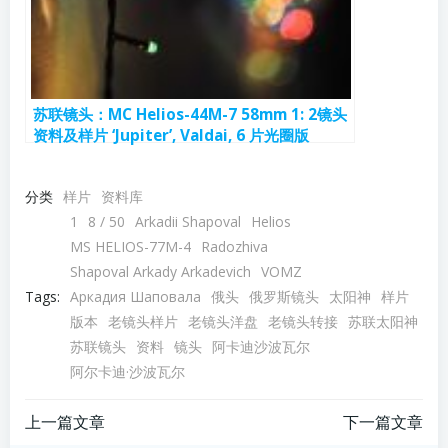
苏联镜头：MC Helios-44M-7 58mm 1: 2镜头
资料及样片 ‘Jupiter’, Valdai, 6 片光圈版
分类
样片
资料库
1
8 / 50
Arkadii Shapoval
Helios
MS HELIOS-77M-4
Radozhiva
Shapoval Arkady Arkadevich
VOMZ
Tags:
Аркадия Шаповала
俄头
俄罗斯镜头
太阳神
样片
版本
老镜头样片
老镜头洋盘
老镜头转接
苏联太阳神
苏联镜头
资料
镜头
阿卡迪沙波瓦尔
阿尔卡迪·沙波瓦尔
文
文
上一篇文章
下一篇文章