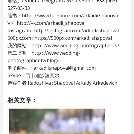
电话。/ Viber / Telegram / WhatsApp： +38 (063)
527-03-33
脸书：http : //www.facebook.com/arkadii.shapoval
VK : http://vk.com/arkadii_shapoval
Instagram : http://instagram.com/arkadiishapoval
500px.com : https://500px.com/arkadiishapoval
我的网站：http : //www.wedding-photographer.tv/
第二博客：http : //www.wedding-
photographer.tv/blog/
电子邮件。: arkadiishapoval@gmail.com
Skype：阿卡迪沙波瓦尔
博客作者 Radozhiva : Shapoval Arkady Arkadevich
相关文章：