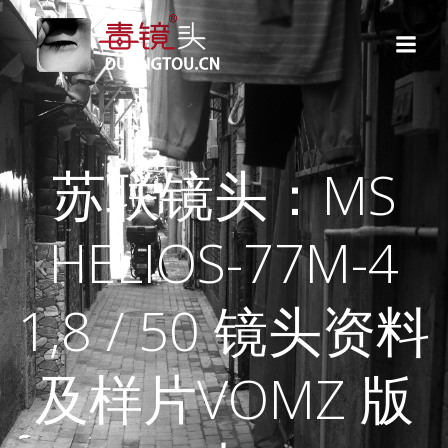
跳
转
到
内
容
苏联镜头：MS
HELIOS-77M-4
1,8 / 50 镜头资料
及样片VOMZ 版