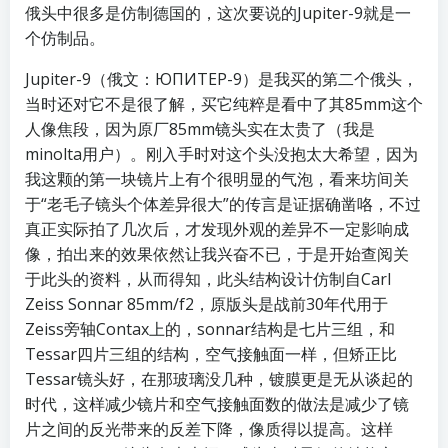
俄头中很多是仿制德国的，这次要说的Jupiter-9就是一
个仿制品。
Jupiter-9（俄文：ЮПИТЕР-9）是我买的第二个俄头，
当时还对它不是很了解，买它纯粹是看中了其85mm这个
人像焦段，因为原厂85mm镜头实在太贵了（我是
minolta用户）。刚入手时对这个头没抱太大希望，因为
我这颗的第一块镜片上有个很明显的气泡，看来坊间关
于“老毛子镜头个体差异很大”的传言是证据确凿咯，不过
真正实际拍了几次后，才发现外观的差异不一定影响成
像，拍出来的效果依然让我兴奋不已，于是开始查阅关
于此头的资料，从而得知，此头结构设计仿制自Carl
Zeiss Sonnar 85mm/f2，原版头是战前30年代用于
Zeiss旁轴Contax上的，sonnar结构是七片三组，和
Tessar四片三组的结构，空气接触面一样，但矫正比
Tessar镜头好，在那玻璃没几种，镀膜更是无从谈起的
时代，这样减少镜片和空气接触面数的做法是减少了镜
片之间的反光带来的反差下降，像质得以提高。这样