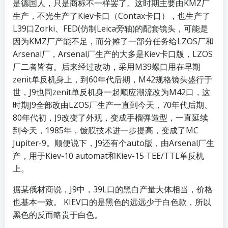
是德国人，只是商标不一样罢了。这时期主要由KMZ厂
生产，不光生产了Kiev卡口（Contax卡口），也生产了
L39口Zorki、FED(仿制Leica旁轴)的配套镜头，可能是
因为KMZ厂产能不足，而分摊了一部分任务给LZOS厂和
Arsenal厂，Arsenal厂生产的大多是Kiev卡口版，LZOS
厂二者皆有。后来经过改动，采用M39螺口用在早期
zenit单反机身上，到60年代后期，M42规格镜头盛行于
世，J9也同zenit单反机身一起顺应潮流改为M42口，这
时期J9全部改由LZOS厂生产一直到今天，70年代后期、
80年代初，J9改变了外观，变成手榴弹造型，一直延续
到今天，1985年，镀膜技术进一步提高，变成了MC
Jupiter-9。顺便说下，J9还有个auto版，由Arsenal厂生
产，用于Kiev-10 automat和Kiev-15 TEE/TTL单反机
上。
据某俄材商说，J9中，39L口的黑白产量大体相当，价格
也基本一致。 KIEV口的是黑色的远远少于白色款，所以
黑色的反而略贵于白色。