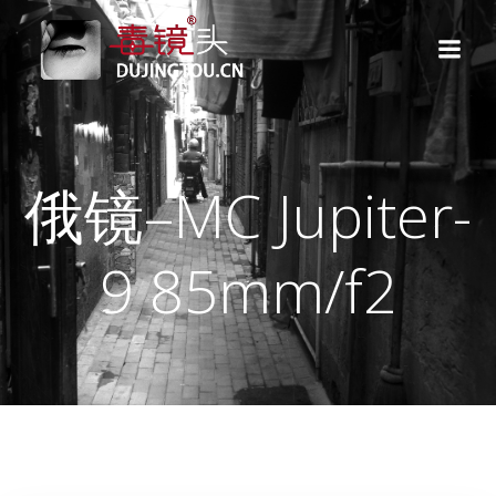
跳
转
到
内
容
俄镜–MC Jupiter-
9 85mm/f2