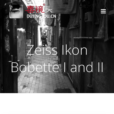
跳
转
到
内
容
Zeiss Ikon
Bobette I and II