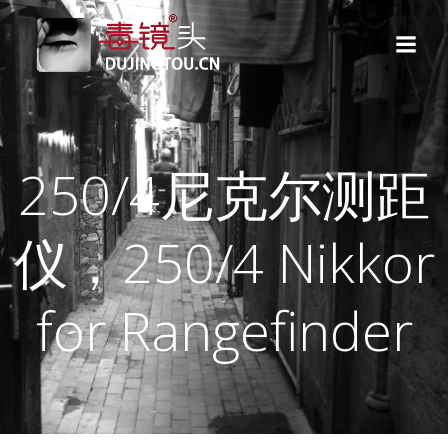
跳
转
到
内
容
250/4尼克尔测距
仪，250/4 Nikkor
for Rangefinder