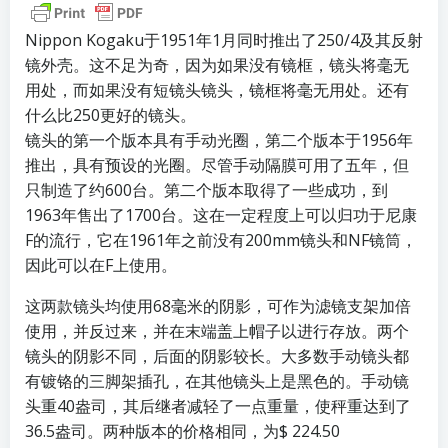
Nippon Kogaku于1951年1月同时推出了250/4及其反射
镜外壳。这不足为奇，因为如果没有镜框，镜头将毫无
用处，而如果没有短镜头镜头，镜框将毫无用处。还有
什么比250更好的镜头。
镜头的第一个版本具有手动光圈，第二个版本于1956年
推出，具有预设的光圈。尽管手动隔膜可用了五年，但
只制造了约600台。第二个版本取得了一些成功，到
1963年售出了1700台。这在一定程度上可以归功于尼康
F的流行，它在1961年之前没有200mm镜头和NF镜筒，
因此可以在F上使用。
这两款镜头均使用68毫米的阴影，可作为滤镜支架加倍
使用，并反过来，并在末端盖上帽子以进行存放。两个
镜头的阴影不同，后面的阴影较长。大多数手动镜头都
有镀铬的三脚架插孔，在其他镜头上是黑色的。手动镜
头重40盎司，其后继者减轻了一点重量，使秤重达到了
36.5盎司。两种版本的价格相同，为$ 224.50