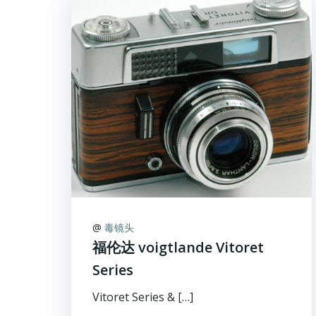
@
毒镜头
福伦达 voigtlande Vitoret
Series
Vitoret Series & […]