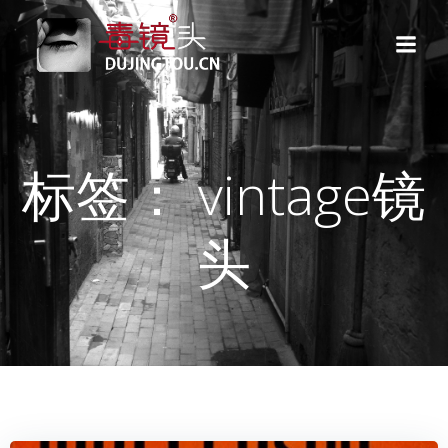
跳
转
到
内
容
标签： vintage镜
头