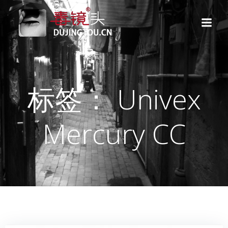
跳
转
到
内
容
标签： Univex
Mercury CC