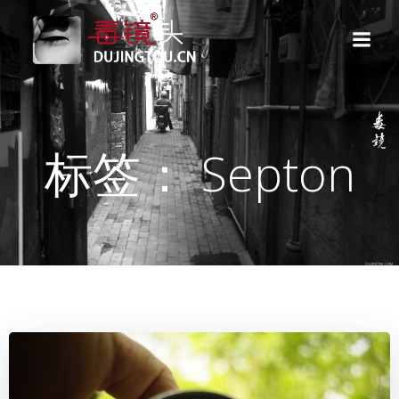
跳
转
到
内
容
标签： Septon