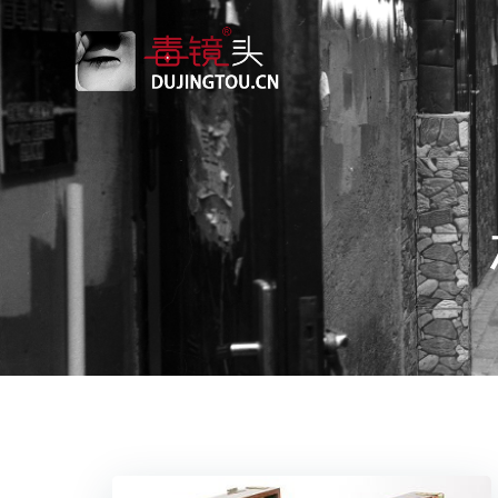
跳
转
到
内
容