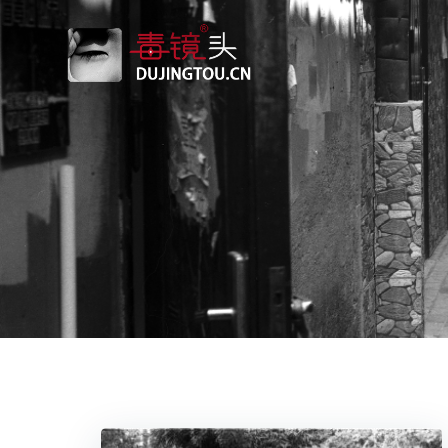
跳
转
到
内
容