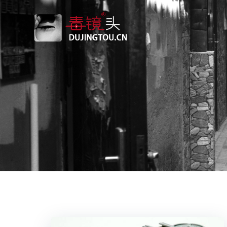
跳
转
到
内
容