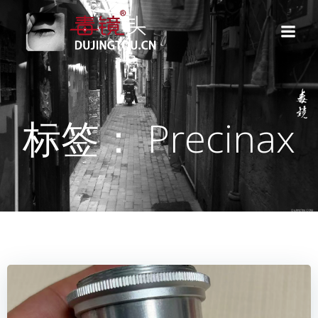
跳
转
到
内
容
标签： Precinax