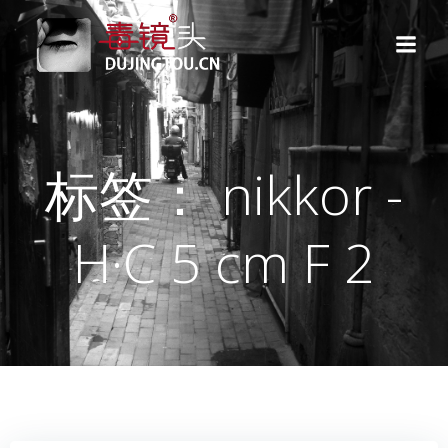
跳
转
到
内
容
标签： nikkor -
H·C 5 cm F 2