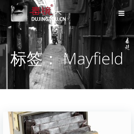
跳
转
到
内
容
标签： Mayfield