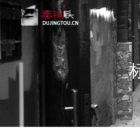
跳
转
到
内
容
标