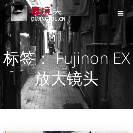
跳
转
到
内
容
标签： Fujinon EX
放大镜头