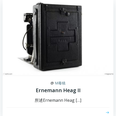
@
M毒镜
Ernemann Heag II
所述Ernemann Heag […]