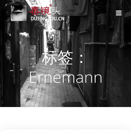
跳
转
到
内
容
标签：
Ernemann