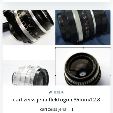
@
毒镜头
carl zeiss jena flektogon 35mm/f2.8
carl zeiss jena […]