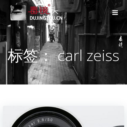
跳
转
到
内
容
标签： carl zeiss