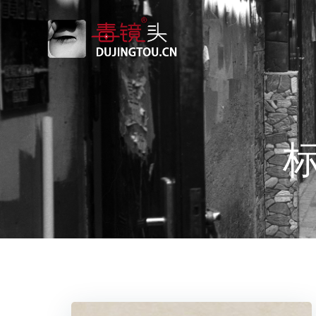
跳
转
到
内
容
标