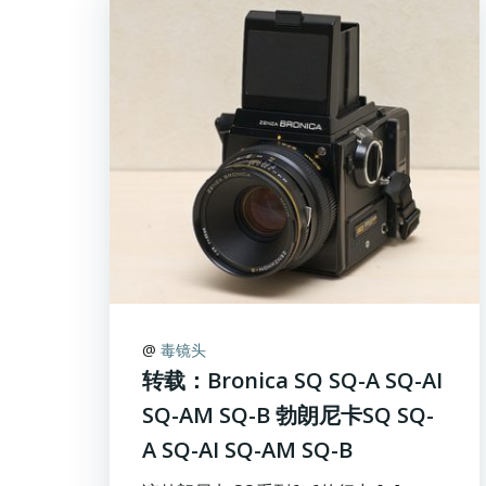
@
毒镜头
转载：Bronica SQ SQ-A SQ-AI
SQ-AM SQ-B 勃朗尼卡SQ SQ-
A SQ-AI SQ-AM SQ-B