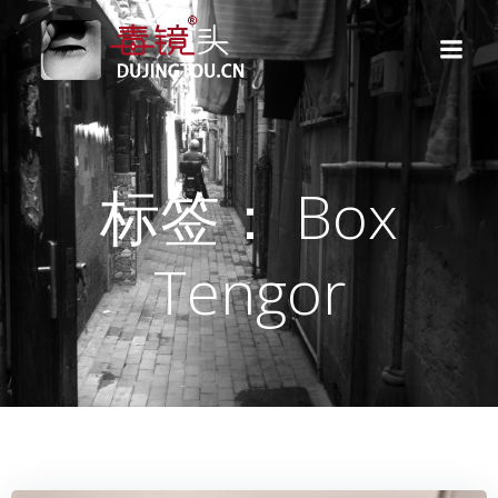
跳
转
到
内
容
标签： Box
Tengor