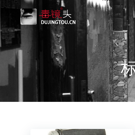
跳
转
到
内
容
标