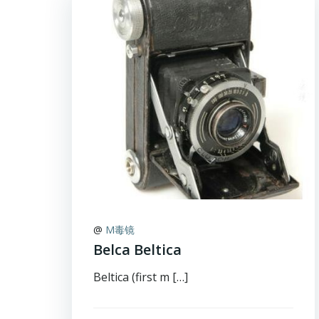
@
M毒镜
Belca Beltica
Beltica (first m […]