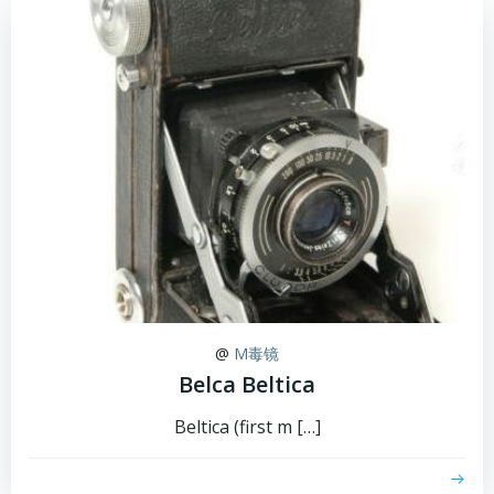
@
M毒镜
Belca Beltica
Beltica (first m […]