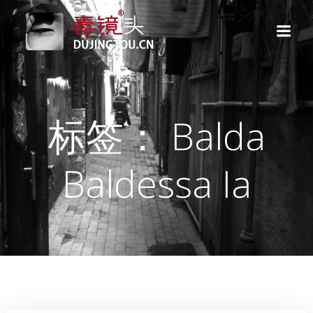
跳
转
到
内
容
标签： Balda
Baldessa Ia