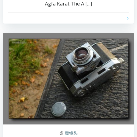
Agfa Karat The A […]
@
毒镜头