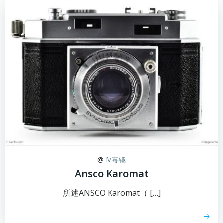
@
M毒镜
Ansco Karomat
所述ANSCO Karomat（ […]