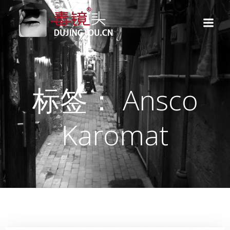
跳
转
到
内
容
标签： Ansco
Karomat