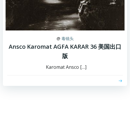
@
毒镜头
Ansco Karomat AGFA KARAR 36 美国出口
版
Karomat Ansco […]