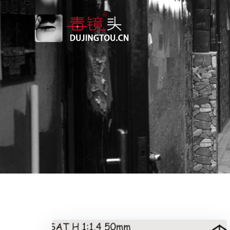
跳
转
到
内
容