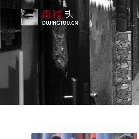
跳
转
到
内
容