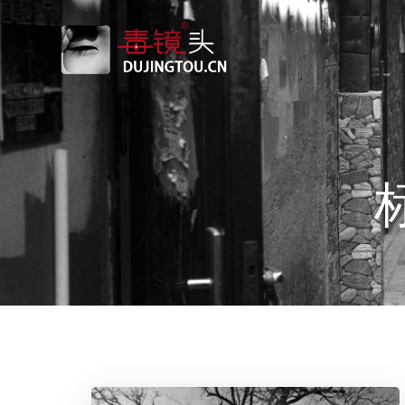
跳
转
到
内
容