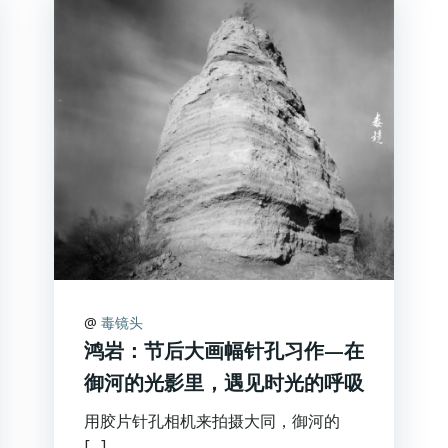
@
毒镜头
鸿岩：节后大画幅针孔习作—在
御河的光影里，遇见时光的呼吸
用胶片针孔相机来拍摄大同，御河的
[…]