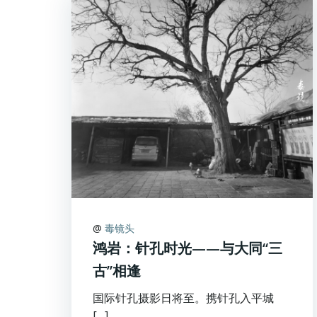
@
毒镜头
鸿岩：针孔时光——与大同“三
古”相逢
国际针孔摄影日将至。携针孔入平城
[…]