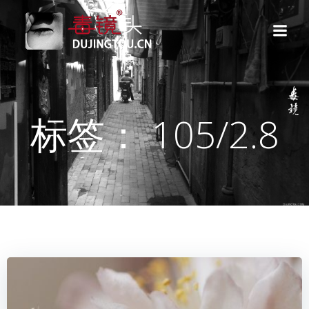
跳
转
到
内
容
标签： 105/2.8