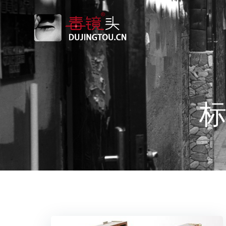
跳
转
到
内
容
标